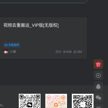
视频去重搬运_VIP版[无版权]
手机软件
小编
0
639
264
删除。