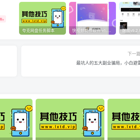
W+
夸克网盘任务脚本
快视频制作软件 v1.1.1安卓版
下一
最坑人的五大副业骗局，小白避