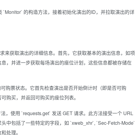
)
n_id"
]
 = session_id
基类 `Monitor` 的构造方法，接着初始化演出的ID，并拉取演出的详
n_name"
]
 = session_name
lan_id"
]
 = seat.
get
(
"seatPlanId"
)
lan_name"
]
 = seat.
get
(
"seatPlanName"
)
eat_info"
]
.
append
(
seat_info
)
.show_info.get('show_name')} 监控中"
)
两次 API 请求来获取演出的详细信息。首先，它获取基本的演出信息，如项
'https://api.livelab.com.cn/performance/app/project/coun
信息，并进一步获取每场演出的座位计划，这些信息都被存储在
xt
)
.
get
(
"data"
)
>
0
:
'https://api.livelab.com.cn/performance/app/project/get_
sponse.
text
)
!= 
10000
:
某个演出的可购票状态。它首先检查演出是否开始倒计时（即是否可购
info.
get
(
"data"
)
.
get
(
"performInfos"
)
:
否可购买，并返回可购买的座位列表。
nfo.
get
(
"performInfo"
)[
0
]
.
get
(
"seatPlans"
)
:
lay"
)
 != 
1
:
，使用 `requests.get` 发送 GET 请求。此方法接受一个 URL
nd
(
str
(
seat.
get
(
"seatPlanId"
)))
些特定的字段，如 `xweb_xhr`, `Sec-Fetch-Mode`
收和处理。
>
 Response: