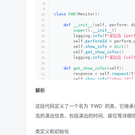
class
FWD
(
Monitor
)
:
def
__init__
(
self, perform: d
super
()
.
__init__
()
        logging.
info
(
f
"某玩岛 {perf
        self.
performId
 = perform.
        self.
show_info
 = 
dict
()
        self.
get_show_infos
()
        logging.
info
(
f
"某玩岛 {self
def
get_show_infos
(
self
)
:
        response = self.
request
(
f
        self.
show_info
[
"show_id"
]
        self.
show_info
[
"show_name
解析
        self.
show_info
[
"seat_info
        self.
show_info
[
"platform"
        response = self.
request
(
f
这段代码定义了一个名为 `
FWD
` 的类，它继承自
        show_info = json.
loads
(
re
for
 session_info 
in
 show_
岛的演出信息，包括演出的时间、座位等详细
            session = session_inf
            session_id = session.
            session_name = sessio
类定义和初始化
for
 seat 
in
 session.
g