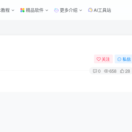
术教程
精品软件
更多介绍
AI工具站
关注
私信
0
658
28