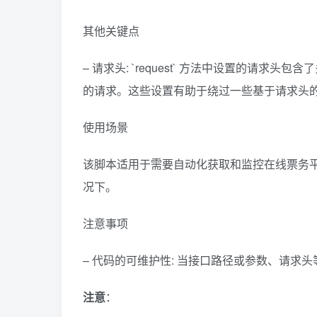
return
 requests.
get
(
            url=url,
其他关键点
            headers=
{
'xweb_xhr'
: 
'1'
,
'Accept'
: 
'*/*'
,
– 请求头: `request` 方法中设置的请
'Sec-Fetch-Mode'
:
'Sec-Fetch-Dest'
:
的请求。这些设置有助于绕过一些基于请求头
'Host'
: 
'api.live
'Accept-Language'
使用场景
'Sec-Fetch-Site'
:
'Content-Type'
: 
'
'Referer'
: 
'https
该脚本适用于需要自动化获取和监控在线票务
'User-Agent'
: 
'Mo
'authorization'
: 
况下。
}
,
            proxies=
super
()
.
_prox
            verify=
False
,
注意事项
            timeout=
10
)
– 代码的可维护性: 当接口路径或参数、请求
注意
：