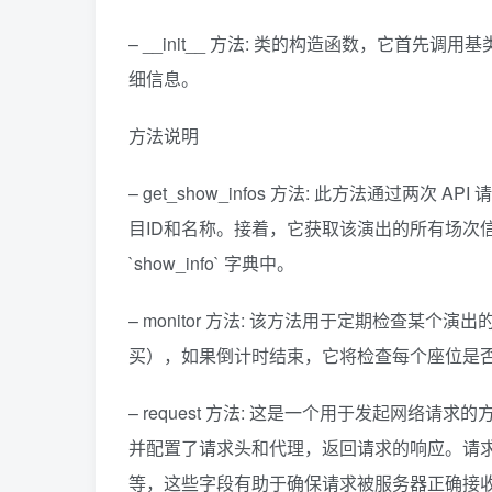
                seat_info = 
dict
(
                seat_info
[
"sessio
– __init__ 方法: 类的构造函数，它首先调用
                seat_info
[
"sessio
                seat_info
[
"seat_p
细信息。
                seat_info
[
"seat_p
                self.
show_info
[
"s
方法说明
def
monitor
(
self
)
 -
>
 list:
        logging.
info
(
f
"某玩岛 {self
– get_show_infos 方法: 此方法通过
        can_buy_list = 
list
()
        response = self.
request
(
f
目ID和名称。接着，它获取该演出的所有场次
if
 json.
loads
(
response.
te
return
 can_buy_list
`show_info` 字典中。
        response = self.
request
(
f
        show_info = json.
loads
(
re
if
 show_info.
get
(
"code"
)
 
– monitor 方法: 该方法用于定期检查
return
 can_buy_list
for
 session_info 
in
 show_
买），如果倒计时结束，它将检查每个座位是
for
 seat 
in
 session_i
if
 seat.
get
(
"disp
– request 方法: 这是一个用于发起网络请求的方法
                    continue
                can_buy_list.
appe
并配置了请求头和代理，返回请求的响应。请求头中包括了一
return
 can_buy_list
等，这些字段有助于确保请求被服务器正确接
def
request
(
self, url: str
)
 -