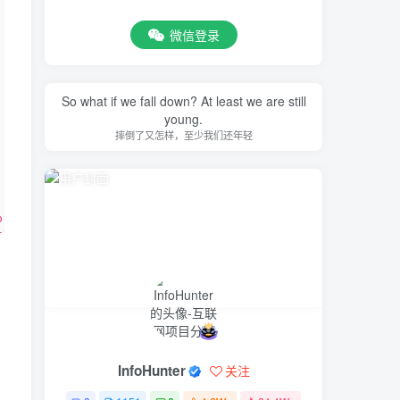
微信登录
So what if we fall down? At least we are still
young.
摔倒了又怎样，至少我们还年轻
project_info?project_id={self.performId}&v=1695113662390
tId"
))
ame"
)
performs?project_id={self.performId}&v=1694683437294&ret
InfoHunter
关注