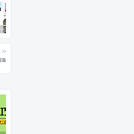
醒图v9.2.0解锁VIP版_滤镜、模板免费使用
视觉设计岗位进阶班，从美工到设计师的蜕变（4节视频课程）
爽歪歪–?
篇
雷篇