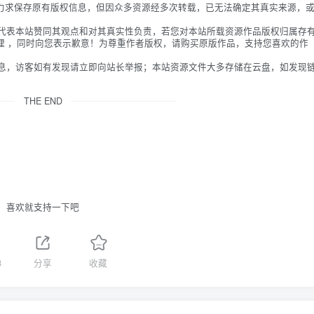
力求保存原有版权信息，但因众多资源经多次转载，已无法确定其真实来源，
不代表本站赞同其观点和对其真实性负责，若您对本站所载资源作品版权归属存
理 ，同时向您表示歉意！为尊重作者版权，请购买原版作品，支持您喜欢的作
信息，访客如有发现请立即向站长举报；本站资源文件大多存储在云盘，如发现
THE END
喜欢就支持一下吧
8
分享
收藏