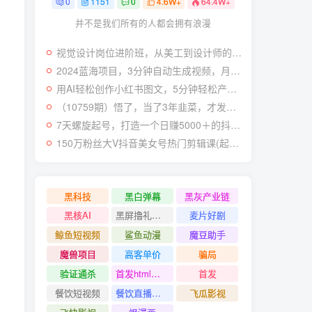
0
1151
0
4.6W+
64.4W+
并不是我们所有的人都会拥有浪漫
视觉设计岗位进阶班，从美工到设计师的蜕变（4节视频课程）
2024蓝海项目，3分钟自动生成视频，月入过万
用AI轻松创作小红书图文，5分钟轻松产出300条小红书爆款笔记！
（10759期）悟了，当了3年韭菜，才发现网赚圈年赚100万的核心是卖项目，含泪分享！
7天螺旋起号，打造一个日赚5000＋的抖音壁纸号（价值688）
tDown?projectId={self.performId}'
)
150万粉丝大V抖音美女号热门剪辑课(起号 过原创 素材来源 无人直播 变现)
performs?project_id={self.performId}&v=1694683437294&ret
黑科技
黑白弹幕
黑灰产业链
黑核AI
黑屏撸礼物撸门票
麦片好剧
鲸鱼短视频
鲨鱼动漫
魔豆助手
魔兽项目
高客单价
骗局
验证通杀
首发html小霸王游戏网站搭建项目
首发
餐饮短视频
餐饮直播引流
飞瓜影视