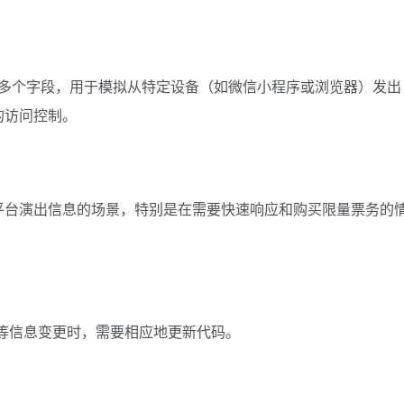
求头包含了多个字段，用于模拟从特定设备（如微信小程序或浏览器）发出
 
'cors'
,
 
'empty'
,
的访问控制。
lab.com.cn'
,
: 
'zh-CN,zh'
,
 
'cross-site'
,
application/json'
,
://servicewechat.com/wx5a8f481d967649eb/70/page-frame.ht
平台演出信息的场景，特别是在需要快速响应和购买限量票务的
zilla/5.0 (Macintosh; Intel Mac OS X 10_15_7) AppleWebKi
'Bearer eyJhbGciOiJIUzUxMiJ9.eyJjdCI6MTcxMzI1MTY0Nzg1NCw
y
,
头等信息变更时，需要相应地更新代码。