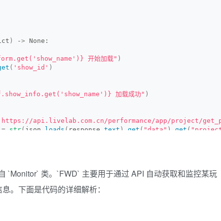
ict
)
 -
>
 None:
orm.get('show_name')} 开始加载"
)
get
(
'show_id'
)
.show_info.get('show_name')} 加载成功"
)
'https://api.livelab.com.cn/performance/app/project/get_
 = 
str
(
json.
loads
(
response.
text
)
.
get
(
"data"
)
.
get
(
"projec
"
]
 = json.
loads
(
response.
text
)
.
get
(
"data"
)
.
get
(
"projectN
"
]
 = 
list
()
]
 = 
2
'https://api.livelab.com.cn/performance/app/project/get_
 `Monitor` 类。`FWD` 主要用于通过 API 自动获取和监控某玩
sponse.
text
)
info.
get
(
"data"
)
.
get
(
"performInfos"
)
:
信息。下面是代码的详细解析：
o.
get
(
"performInfo"
)[
0
]
get
(
"id"
)
n.
get
(
"name"
)
et
(
"seatPlans"
)
: