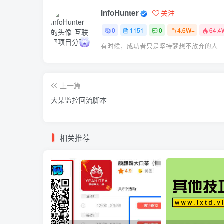
InfoHunter
关注
0
1151
0
4.6W+
64.4
有时候，成功者只是坚持梦想不放弃的人
上一篇
大某监控回流脚本
相关推荐