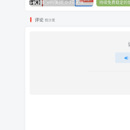
霸王餐_elm/美团_0-3元无限吃外卖
持续免费稳定的使
评论
抢沙发