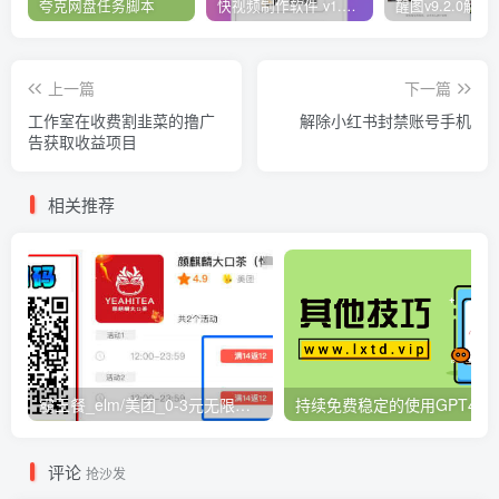
夸克网盘任务脚本
快视频制作软件 v1.1.1安卓版
    def 
click_util
(
self, btn, locator
)
:
        while 
True
:
            btn.
click
()
            try:
上一篇
下一篇
                return 
WebDriverWait
(
self.dri
工作室在收费割韭菜的撸广
解除小红书封禁账号手机
            except:
告获取收益项目
                continue
    # 实现购买函数
相关推荐
    def 
choose_ticket
(
self
)
:
print
(
u
"###进入抢票界面###"
)
        # 如果跳转到了确认界面就算这步成功了，否则继
        while self.driver.title.
find
(
'订单确认
            self.num += 
1
  # 尝试次数加
1
            if con.driver.current
_url
.
find
(
"
                break
霸王餐_elm/美团_0-3元无限吃外卖
持续免费稳定的使用GPT4工
            # 确认页面刷新成功
            try:
                box = 
WebDriverWait
(
self.driv
EC
.
presence_of_element_lo
评论
抢沙发
            except: