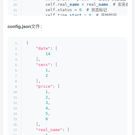
        self.real
_name
 = real
_name
  # 实名者序
        self.status = 
0
  # 状态标记
        self.time
_start
 = 
0
  # 开始时间
        self.time
_end
 = 
0
  # 结束时间
config.json
文件：
        self.num = 
0
  # 尝试次数
        self.ticket
_num
 = ticket
_num
  # 购买
        self.viewer
_person
 = viewer
_person
  
        self.nick
_name
 = nick
_name
  # 用户昵称
{
        self.国内领先的演出票务平台
_url
 = xxx
_url
"date"
: 
[
        self.target
_url
 = target
_url
  # 目标
14
        self.driver
_path
 = driver
_path
  # 浏
]
,
        self.driver = 
None
"sess"
: 
[
1
,
    def 
isClassPresent
(
self, item, name, ret=
2
        try:
]
,
            result = item.
find_element
(
by=
By
.
"price"
: 
[
            if ret:
1
,
                return result
2
,
            else:
3
,
                return 
True
4
,
        except:
5
,
            return 
False
6
]
,
    # 获取账号的cookie信息
"real_name"
: 
[
    def 
get_cookie
(
self
)
: