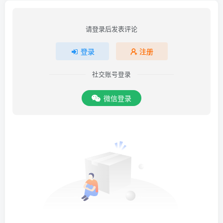
                raise 
Exception
(
u
"***Error:
            try:
请登录后发表评论
                realname
_popup
 = box.
find_ele
                    by=
By
.
XPATH
, value=
"//div
                if 
len
(
realname
_popup
)
 != 
0
:
登录
注册
                    known
_button
 = realname
_p
                        by=
By
.
XPATH
, value=
"/
社交账号登录
                    known
_button
[
0
]
.
click
()
            except:
                raise 
Exception
(
u
"***Error
微信登录
            try:
                buybutton = box.
find_element
(
sleep
(
0.5
)
                buybutton
_text
: str = buybutt
            except 
Exception
 as e:
                raise 
Exception
(
f
"***Error: 
            if 
"即将开抢"
 in buybutton
_text
:
                self.status = 
2
                raise 
Exception
(
u
"---尚未开售，
            if 
"缺货"
 in buybutton
_text
:
                raise 
Exception
(
"---已经缺货了-