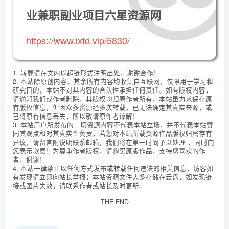
                self.driver.
add_cookie
(
cookie
}
print
(
u
'###载入Cookie###'
)
业兼职副业项目六星资源网
}
        except 
Exception
 as e:
}
print
(
e
)
https://www.lxtd.vip/5830/
    def 
login
(
self
)
:
print
(
u
'###开始登录###'
)
        self.driver.
get
(
self.target
_url
)
1. 转载请在文内以超链形式注明出处，谢谢合作！
WebDriverWait
(
self.driver, 
10
, 
0.1
)
.
u
2. 本站除原创内容，其余所有内容均收集自互联网，仅限用于学习和
        self.
set_cookie
()
研究目的，本站不对其内容的合法性承担任何责任。如有版权内容，
请通知我们或作者删除，其版权均归原作者所有，本站虽力求保存原
    def 
enter_concert
(
self
)
:
有版权信息，但因众多资源经多次转载，已无法确定其真实来源，或
print
(
u
'###打开浏览器，进入国内领先的演出票
已将原有信息丢失，所以敬请原作者谅解！
        if 
not
exists
(
'cookies.pkl'
)
:   # 如
3. 本站用户所发布的一切资源内容不代表本站立场，并不代表本站赞
            self.driver = webdriver.
Chrome
(
ex
同其观点和对其真实性负责，若您对本站所载资源作品版权归属存有
            self.
get_cookie
()
异议，请留言附说明联系邮箱，我们将在第一时间予以处理 ，同时向
print
(
u
'###成功获取Cookie，重启浏览器
您表示歉意！为尊重作者版权，请购买原版作品，支持您喜欢的作
            self.driver.
quit
()
者，谢谢！
4. 本站一律禁止以任何方式发布或转载任何违法的相关信息，访客如
        options = webdriver.
ChromeOptions
()
有发现请立即向站长举报；本站资源文件大多存储在云盘，如发现链
        # 禁止图片、js、css加载
接或图片失效，请联系作者或站长及时更新。
        prefs = 
{
"profile.managed_default_con
THE END
"profile.managed_default_con
'permissions.default.stylesh
        mobile
_emulation
 = 
{
"deviceName"
: 
"Ne