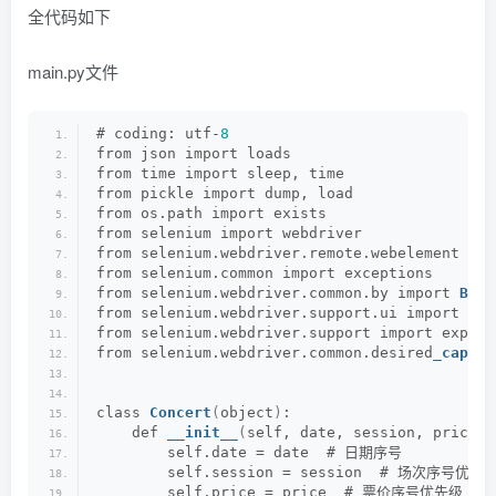
全代码如下
main.py文件
# coding: utf-
8
from json import loads
from time import sleep, time
from pickle import dump, load
from os.path import exists
from selenium import webdriver
from selenium.webdriver.remote.webelement imp
from selenium.common import exceptions
from selenium.webdriver.common.by import 
By
from selenium.webdriver.support.ui import 
Web
from selenium.webdriver.support import expect
from selenium.webdriver.common.desired
_capabi
class 
Concert
(
object
)
:
    def 
__init__
(
self, date, session, price, 
        self.date = date  # 日期序号
        self.session = session  # 场次序号优先
        self.price = price  # 票价序号优先级