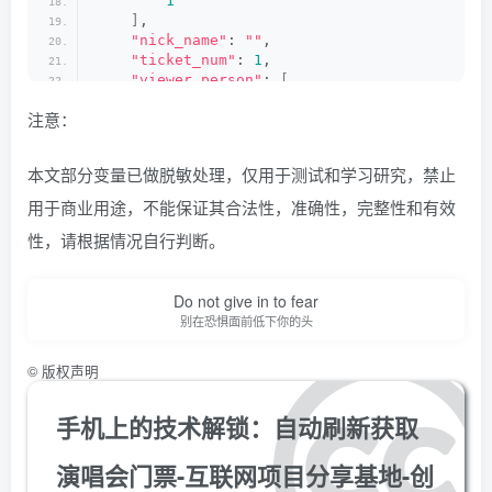
1
        self.driver.
get
(
self.国内领先的演出票务
]
,
print
(
u
"###请点击登录###"
)
"nick_name"
: 
""
,
        self.driver.
find_element
(
by=
By
.
CLASS_
"ticket_num"
: 
1
,
        while self.driver.title.
find
(
'全球演出
"viewer_person"
: 
[
sleep
(
1
)
2
注意：
print
(
u
"###请扫码登录###"
)
]
,
        while self.driver.title == 
'登录'
:  
"driver_path"
: 
"C:\\Users\\国内领先的演出票务平
sleep
(
1
)
"国内领先的演出票务平台_url"
: 
"https://www
本文部分变量已做
脱敏处理
，仅用于测试和学习研究，禁止
dump
(
self.driver.
get_cookies
()
, 
open
(
"target_url"
: 
"https://m.国内领先的演出票务平台
print
(
u
"###Cookie保存成功###"
)
"comment"
: 
{
用于商业用途，不能保证其合法性，准确性，完整性和有效
"title"
: 
"comment 下的所有内容为自定义注
    def 
set_cookie
(
self
)
:
性，请根据情况自行判断。
"date"
: 
"1"
,
        try:
"sess"
: 
"场次序号,优先选中的场次序号放在前
            cookies = 
load
(
open
(
"cookies.pkl"
"price"
: 
"票档序号,优先选中的票档序号放在前
            for cookie in cookies:
"real_name"
: 
"实名者序号,已经弃用"
,
Do not give in to fear
                cookie
_dict
 = 
{
"nick_name"
: 
"用户昵称,已经弃用"
,
别在恐惧面前低下你的头
'domain'
: 
'.国内领先的演出票
"ticket_num"
: 
"购买票数,购买票数与观影人
'name'
: cookie.
get
(
'name'
"viewer_person"
: 
"观影人序号(预先添加实名
©
版权声明
'value'
: cookie.
get
(
'valu
"driver_path"
: 
"驱动地址"
,
"expires"
: 
""
,
"国内领先的演出票务平台_url"
: 
"国内领先的演
'path'
: 
'/'
,
"target_url"
: 
"购票的实际地址,需要使用手机端
手机上的技术解锁：自动刷新获取
'httpOnly'
: 
False
,
"queue"
: 
{
'HostOnly'
: 
False
,
"title"
: 
"列入待抢的链接地址"
,
演唱会门票-互联网项目分享基地-创
'Secure'
: 
False
}
"zhoujielun_0403"
: 
"https://m.