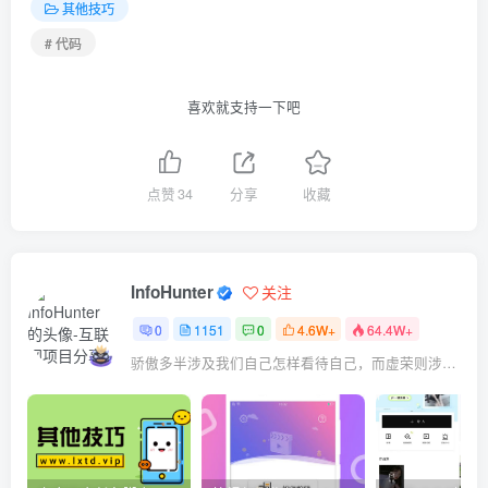
        options.
add_experimental_option
(
"pref
其他技巧
        options.
add_experimental_option
(
"mobi
# 代码
        # 就是这一行告诉chrome去掉了webdriver痕迹，令
        options.
add_argument
(
"--disable-blink
        # 更换等待策略为不等待浏览器加载完全就进行下
喜欢就支持一下吧
        capa = 
DesiredCapabilities
.
CHROME
        # normal, eager, none
        capa
[
"pageLoadStrategy"
]
 = 
"eager"
        self.driver = webdriver.
Chrome
(
点赞
34
分享
收藏
            executable
_path
=self.driver
_path
,
        # 登录到具体抢购页面
        self.
login
()
        self.driver.
refresh
()
        # try:
InfoHunter
关注
        #     # 等待nickname出现
        #     locator = 
(
By
.
XPATH
, 
"/html/bod
0
1151
0
4.6W+
64.4W+
        #     
WebDriverWait
(
self.driver, 
5
, 
0
        #     self.status = 
1
骄傲多半涉及我们自己怎样看待自己，而虚荣则涉及我们想别人怎样看我们
        #     
print
(
u
"###登录成功###"
)
        #     self.time
_start
 = 
time
()
        # except:
        #     self.status = 
0
        #     self.driver.
quit
()
        #     raise 
Exception
(
u
"***错误：登录失