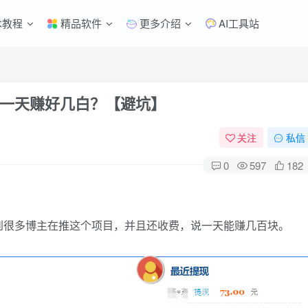
术教程
精品软件
更多介绍
AI工具站
一天赚好几白？【避坑】
关注
私信
0
597
182
到很多博主在推这个项目，并且还收费，说一天能赚几百块。