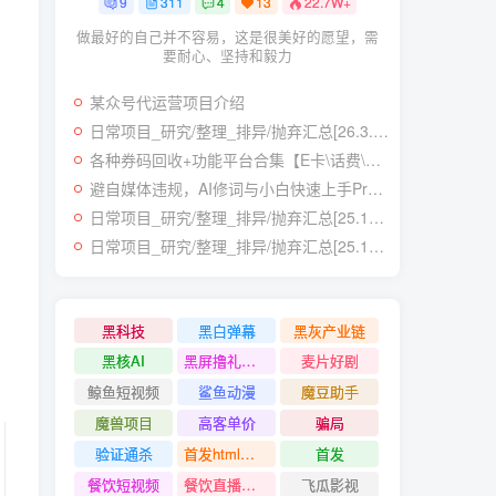
9
311
4
13
22.7W+
做最好的自己并不容易，这是很美好的愿望，需
要耐心、坚持和毅力
某众号代运营项目介绍
日常项目_研究/整理_排异/抛弃汇总[26.3.15-3.21整理]
各种券码回收+功能平台合集【E卡\话费\快递\肯德基】
避自媒体违规，AI修词与小白快速上手Prompt
日常项目_研究/整理_排异/抛弃汇总[25.12.1-12.12整理]
日常项目_研究/整理_排异/抛弃汇总[25.11.1-11.30整理]
黑科技
黑白弹幕
黑灰产业链
黑核AI
黑屏撸礼物撸门票
麦片好剧
鲸鱼短视频
鲨鱼动漫
魔豆助手
魔兽项目
高客单价
骗局
验证通杀
首发html小霸王游戏网站搭建项目
首发
餐饮短视频
餐饮直播引流
飞瓜影视