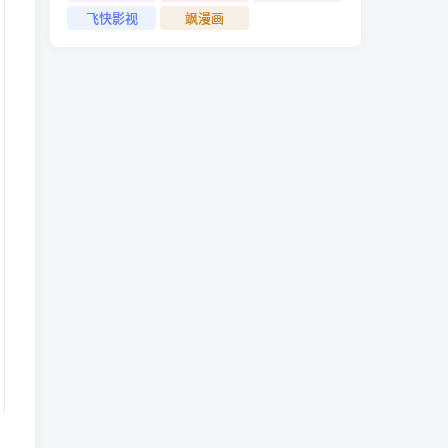
飞快影视
飒漫画