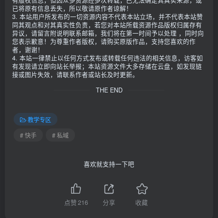
有版权信息，但因众多资源经多次转载，已无法确定其真实来源，或
已将原有信息丢失，所以敬请原作者谅解！
3. 本站用户所发布的一切资源内容不代表本站立场，并不代表本站赞
同其观点和对其真实性负责，若您对本站所载资源作品版权归属存有
异议，请留言附说明联系邮箱，我们将在第一时间予以处理 ，同时向
您表示歉意！为尊重作者版权，请购买原版作品，支持您喜欢的作
者，谢谢！
4. 本站一律禁止以任何方式发布或转载任何违法的相关信息，访客如
有发现请立即向站长举报；本站资源文件大多存储在云盘，如发现链
接或图片失效，请联系作者或站长及时更新。
THE END
教学专区
# 快手
# 私域
喜欢就支持一下吧
点赞
216
分享
收藏