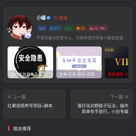
小编
关注
9
311
4
13
22.7W+
不管你面对的是什么，为你所爱的而奋斗都会是值得的
如何有效避免开盒及开盒流程
放单/任务/接码/返佣/平台/合集
重要通知【必看
上一篇
下一篇
红果视频养号项目+脚本
蛋仔派对野路子玩法，操作
简单有手就行，小白专属
相关推荐