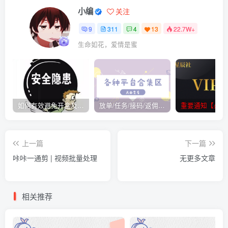
小编
关注
9
311
4
13
22.7W+
生命如花，爱情是蜜
如何有效避免开盒及开盒流程
放单/任务/接码/返佣/平台/合集
重要通知【必看
上一篇
下一篇
咔咔一通剪 | 视频批量处理
无更多文章
相关推荐