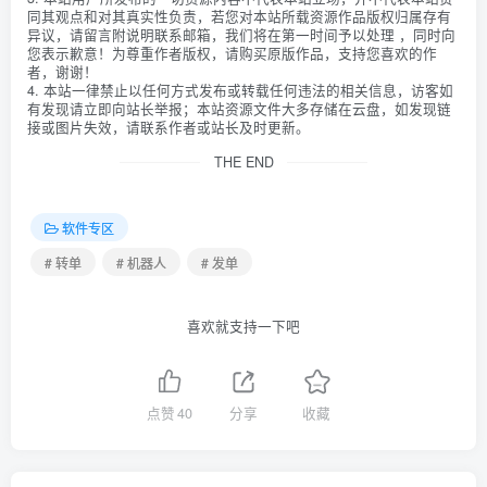
同其观点和对其真实性负责，若您对本站所载资源作品版权归属存有
异议，请留言附说明联系邮箱，我们将在第一时间予以处理 ，同时向
您表示歉意！为尊重作者版权，请购买原版作品，支持您喜欢的作
者，谢谢！
4. 本站一律禁止以任何方式发布或转载任何违法的相关信息，访客如
有发现请立即向站长举报；本站资源文件大多存储在云盘，如发现链
接或图片失效，请联系作者或站长及时更新。
THE END
软件专区
# 转单
# 机器人
# 发单
喜欢就支持一下吧
点赞
40
分享
收藏