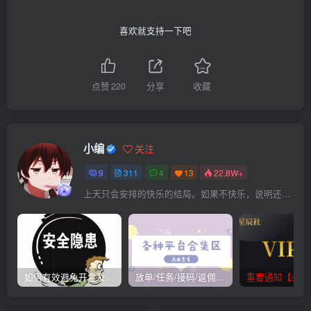
喜欢就支持一下吧
点赞
220
分享
收藏
小编
关注
9
311
4
13
22.8W+
上天只会安排的快乐的结局。如果不快乐，说明还不是最后结局
如何有效避免开盒及开盒流程
放单/任务/接码/返佣/平台/合集
重要通知【必看