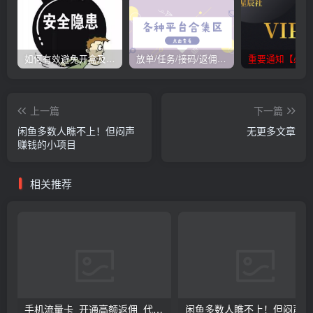
如何有效避免开盒及开盒流程
放单/任务/接码/返佣/平台/合集
重要通知【必看
上一篇
下一篇
闲鱼多数人瞧不上！但闷声
无更多文章
赚钱的小项目
相关推荐
手机流量卡_开通高额返佣_代理渠道整理
闲