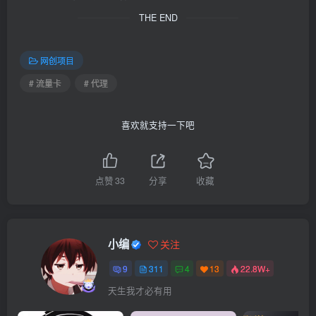
THE END
网创项目
# 流量卡
# 代理
喜欢就支持一下吧
点赞
33
分享
收藏
小编
关注
9
311
4
13
22.8W+
天生我才必有用