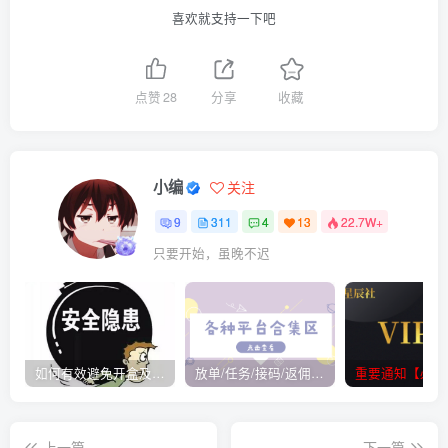
喜欢就支持一下吧
点赞
28
分享
收藏
小编
关注
9
311
4
13
22.7W+
只要开始，虽晚不迟
如何有效避免开盒及开盒流程
放单/任务/接码/返佣/平台/合集
重要通知【必看
上一篇
下一篇