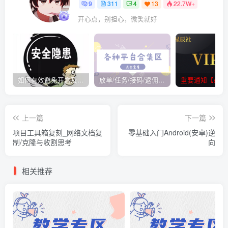
9
311
4
13
22.7W+
开心点，别担心，微笑就好
如何有效避免开盒及开盒流程
放单/任务/接码/返佣/平台/合集
重要通知【必看
上一篇
下一篇
项目工具箱复刻_网络文档复
零基础入门Android(安卓)逆
制/克隆与收割思考
向
相关推荐