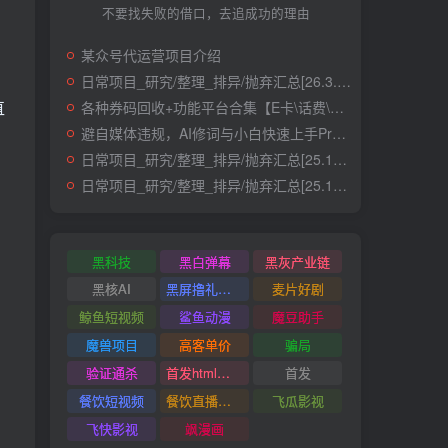
不要找失败的借口，去追成功的理由
某众号代运营项目介绍
日常项目_研究/整理_排异/抛弃汇总[26.3.15-3.21整理]
直
各种券码回收+功能平台合集【E卡\话费\快递\肯德基】
避自媒体违规，AI修词与小白快速上手Prompt
日常项目_研究/整理_排异/抛弃汇总[25.12.1-12.12整理]
日常项目_研究/整理_排异/抛弃汇总[25.11.1-11.30整理]
黑科技
黑白弹幕
黑灰产业链
黑核AI
黑屏撸礼物撸门票
麦片好剧
鲸鱼短视频
鲨鱼动漫
魔豆助手
魔兽项目
高客单价
骗局
验证通杀
首发html小霸王游戏网站搭建项目
首发
餐饮短视频
餐饮直播引流
飞瓜影视
飞快影视
飒漫画