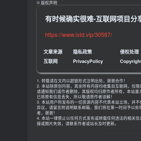
©
版权声明
有时候确实很难-互联网项目分
https://www.lxtd.vip/30587/
文章来源
隐私政策
侵权处理
互联网
PrivacyPolicy
Copyrigh
1. 转载请在文内以超链形式注明出处，谢谢合作！
2. 本站除原创内容，其余所有内容均收集自互联网，仅
请通知我们或作者删除，其版权均归原作者所有，本站虽
已将原有信息丢失，所以敬请原作者谅解！
3. 本站用户所发布的一切资源内容不代表本站立场，并
异议，请留言附说明联系邮箱，我们将在第一时间予以处
者，谢谢！
4. 本站一律禁止以任何方式发布或转载任何违法的相关
接或图片失效，请联系作者或站长及时更新。