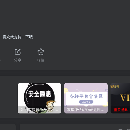
喜欢就支持一下吧
9
分享
收藏
如何有效避免开盒及开盒流程
放单/任务/接码/返佣/平台/合集
重要通知