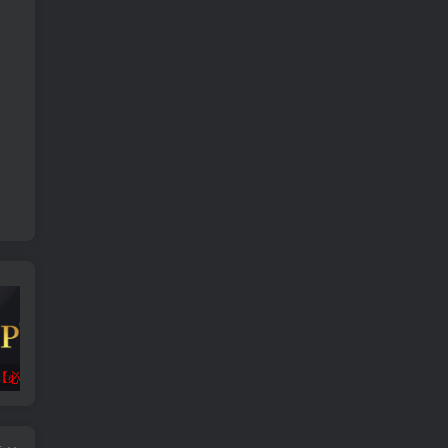
【必看】
抖音/微信/福袋脚本合集
小迪逆向破解工具包_V1.5 PC绿色版