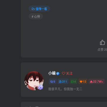
值得一看
# 心得
点赞
2
小编
关注
9
311
4
13
22.7W+
我很平凡，但我独一无二