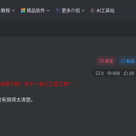
术教程
精品软件
更多介绍
AI工具站
关注
私信
0
659
29
0点再下班？多干一会儿三倍工资？
没有搞得太清楚。