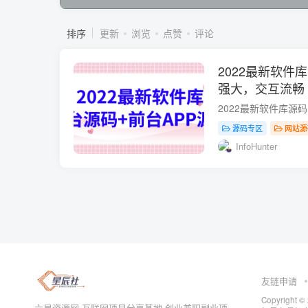
排序
更新
浏览
点赞
评论
2022最新软件
强大，交互流畅
频教程】
源码专区
网站源
InfoHunter
友链申请
Copyrig
六星资源网-互联网项目分享基地-创业兼职副业项