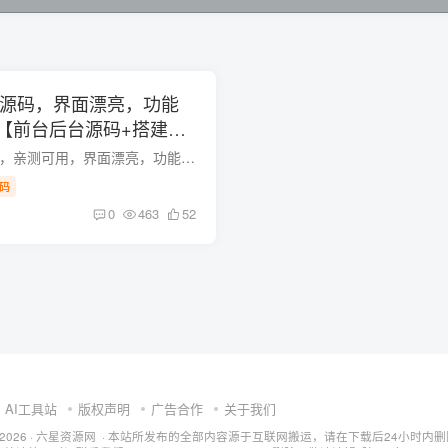
库源码，界面漂亮，功能
【前台后台源码+搭建视
2022最新软件库源码，亲测可用，界面漂亮，功能强大。具体可以看一下下方的成品截图展示，我觉得是很好看的，用起 […]
码
0
463
52
AI工具站
版权声明
广告合作
关于我们
ht © 2026 · 六星资源网 · 本站所发布的全部内容源于互联网搬运，请在下载后24小时内