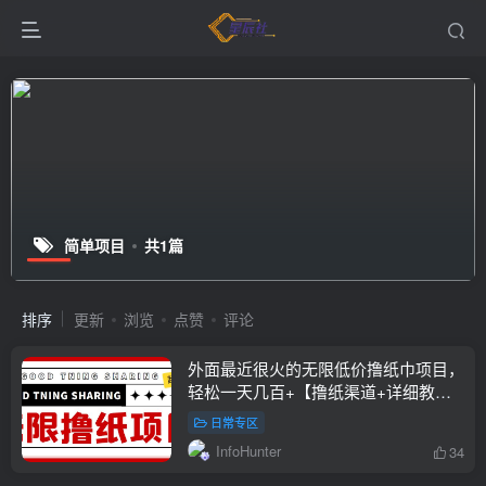
简单项目
共1篇
排序
更新
浏览
点赞
评论
外面最近很火的无限低价撸纸巾项目，
轻松一天几百+【撸纸渠道+详细教
程】￼
日常专区
InfoHunter
34