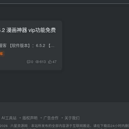
.2 漫画神器 vip功能免费
【软件名称】：知音漫客 【软件版本】：6.5.2 【软件大小】：85.74M 【测试系统】：小米 【使用说明】 […]
库
0
613
47
AI工具站
版权声明
广告合作
关于我们
ht © 2026 · 六星资源网 · 本站所发布的全部内容源于互联网搬运，请在下载后24小时内