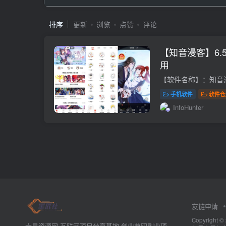
排序
更新
浏览
点赞
评论
【知音漫客】6.5
用
手机软件
软件仓
InfoHunter
友链申请
Copyrig
六星资源网-互联网项目分享基地-创业兼职副业项