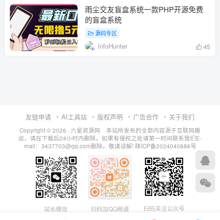
雨尘交友盲盒系统一款PHP开源免费
的盲盒系统
源码专区
InfoHunter
45
友链申请
AI工具站
版权声明
广告合作
关于我们
Copyright © 2026 · 六星资源网 · 本站所发布的全部内容源于互联网搬
运，请在下载后24小时内删除。如果有侵权之处请第一时间联系我们E-
mail：3437703@qq.com删除。敬请谅解!
陕ICP备2024040886号
扫码关注公众号
站长微信
扫码加QQ频道