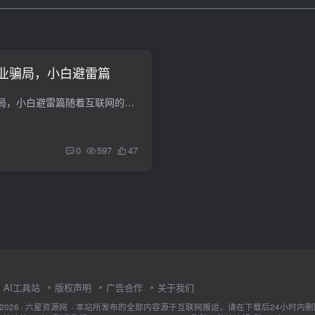
业骗局，小白避雷篇
最坑人的五大副业骗局，小白避雷篇随着互联网的发展，越来越多的人希望通过副业来增加自己的收入。然而，互联网上有各种各样的副业项目，有一些还具有欺骗性的陷阱。作为一个互联网副业的小博主...
0
597
47
AI工具站
版权声明
广告合作
关于我们
ht © 2026 · 六星资源网 · 本站所发布的全部内容源于互联网搬运，请在下载后24小时内