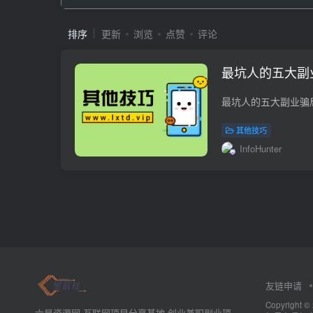
排序
更新
浏览
点赞
评论
最坑人的五大副
其他技巧
InfoHunter
友链申请
Copyrig
六星资源网-互联网项目分享基地-创业兼职副业项