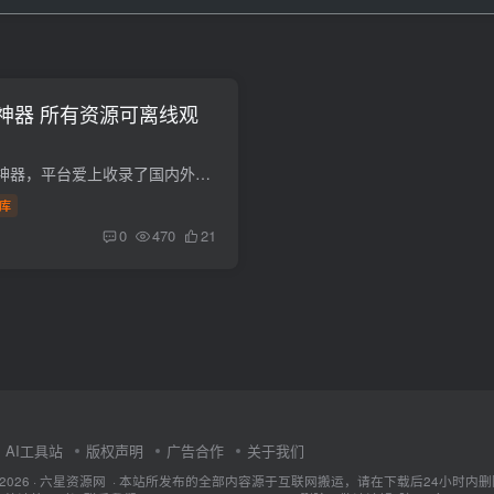
神器 所有资源可离线观
一款非常好用的追番神器，平台爱上收录了国内外超多热门动漫，用户可以通过搜索获取资源，还可以通过标签限定寻找想看 […]
库
0
470
21
AI工具站
版权声明
广告合作
关于我们
ht © 2026 · 六星资源网 · 本站所发布的全部内容源于互联网搬运，请在下载后24小时内