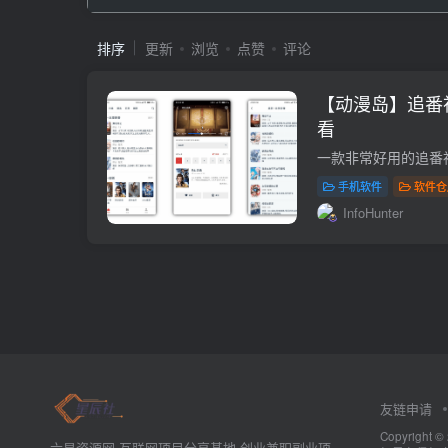
排序
更新
浏览
点赞
评论
【动漫岛】追番
看
手机软件
软件仓
InfoHunter
友链申请
Copyrig
六星资源网-互联网项目分享基地-创业兼职副业项