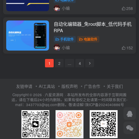
小编
258
自动化编辑器_免root脚本_低代码手机
RPA
手机软件
电脑软件
小编
152
1
2
…
4
友链申请
AI工具站
版权声明
广告合作
关于我们
Copyright © 2026 · 六星资源网 · 本站所发布的全部内容源于互联网搬
运，请在下载后24小时内删除。如果有侵权之处请第一时间联系我们E-
mail：3437703@qq.com删除。敬请谅解!
陕ICP备2024040886号