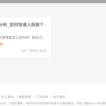
分析_如何快速入局做个
项目介绍代订电影票的票商是怎么运作的？我自己想拿到一手最低价票该怎么做？本次教程主要就是说的这个，这玩意挺火的，很多人收代理都收了几十个，也有朋友交流一个月能搞个1-2W的，那到底具体...
目
1
814
24
AI工具站
版权声明
广告合作
关于我们
ht © 2026 · 六星资源网 · 本站所发布的全部内容源于互联网搬运，请在下载后24小时内