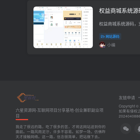
权益商城系统源
网站源码
小编
友链申请
Copyrig
六星资源网-互联网项目分享基地-创业兼职副业项
如果有侵权之处
目
202404088
我走了很远的路，吃了很多的苦，才将这网站送到你的
面前。一路风雨泥泞，许多不容易。如梦一场，仿佛昨
天才接触网络。这一路，信念很简单，把站做下去。