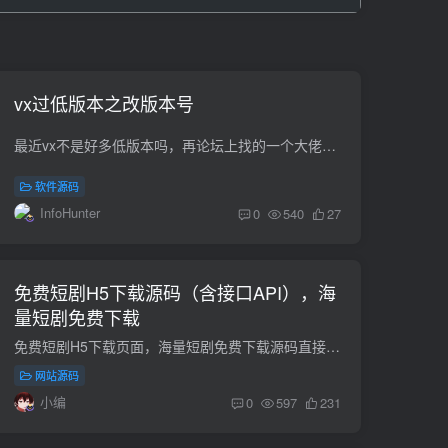
vx过低版本之改版本号
最近vx不是好多低版本吗，再论坛上找的一个大佬的例子，但是这个修改完，好像有点小问题，就是群聊什么的会少人，应该是因为大佬改的是所有相似内存导致的问题，这个我又找了好多资料然后请教大...
软件源码
InfoHunter
0
540
27
免费短剧H5下载源码（含接口API），海
量短剧免费下载
免费短剧H5下载页面，海量短剧免费下载源码直接宝塔服务器即可使用，无需其他配置！！开发语言：uniapp
网站源码
小编
0
597
231