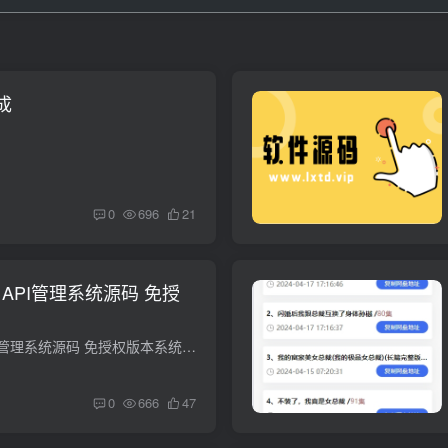
成
0
696
21
re API管理系统源码 免授
全新Storm Core API管理系统源码 免授权版本系统为API系统，实现了api集成等基础功能，以后可能会更新key调用api，或者实现付费功能，敬请期待，前端模板均无加密，用户可自行二开，具体请看图...
0
666
47