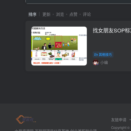
排序
更新
浏览
点赞
评论
找女朋友SOP
其他技巧
小编
友链申请
Copyrig
六星资源网-互联网项目分享基地-创业兼职副业项