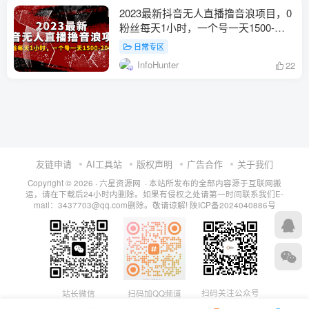
2023最新抖音无人直播撸音浪项目，0
粉丝每天1小时，一个号一天1500-
2000元
日常专区
InfoHunter
22
友链申请
AI工具站
版权声明
广告合作
关于我们
Copyright © 2026 · 六星资源网 · 本站所发布的全部内容源于互联网搬
运，请在下载后24小时内删除。如果有侵权之处请第一时间联系我们E-
mail：3437703@qq.com删除。敬请谅解!
陕ICP备2024040886号
扫码关注公众号
站长微信
扫码加QQ频道