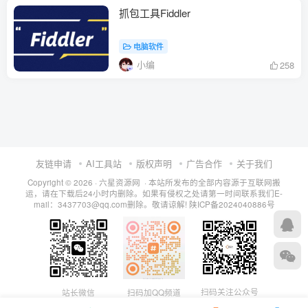
抓包工具Fiddler
电脑软件
小编
258
友链申请
AI工具站
版权声明
广告合作
关于我们
Copyright © 2026 · 六星资源网 · 本站所发布的全部内容源于互联网搬
运，请在下载后24小时内删除。如果有侵权之处请第一时间联系我们E-
mail：3437703@qq.com删除。敬请谅解!
陕ICP备2024040886号
扫码关注公众号
站长微信
扫码加QQ频道