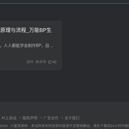
原理与流程_万能BP生
BP链接生成，懂原理，人人都能学会制作BP，目前市面上确实很多APP都有内置这些功能了，很多APP通过代生成的模式吸引用户下载使用，但是都是一些主流的APP平台，那不主流的APP难道就没有BP么，所...
0
578
42
AI工具站
版权声明
广告合作
关于我们
ht © 2026 · 六星资源网 · 本站所发布的全部内容源于互联网搬运，请在下载后24小时内