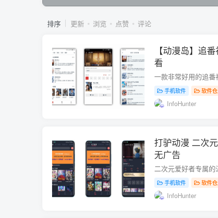
排序
更新
浏览
点赞
评论
【动漫岛】追番
看
手机软件
软件仓
InfoHunter
打驴动漫 二次
无广告
手机软件
软件仓
InfoHunter