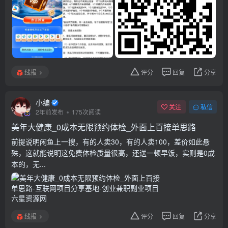
线报
评分
回复
分享
小编
关注
私信
2年前发布
175次阅读
美年大健康_0成本无限预约体检_外面上百接单思路
前提说明闲鱼上一搜，有的人卖30，有的人卖100，差价如此悬
殊，这就能说明这免费体检质量很高，还送一顿早饭，实则是0成
本的，无...
线报
评分
回复
分享