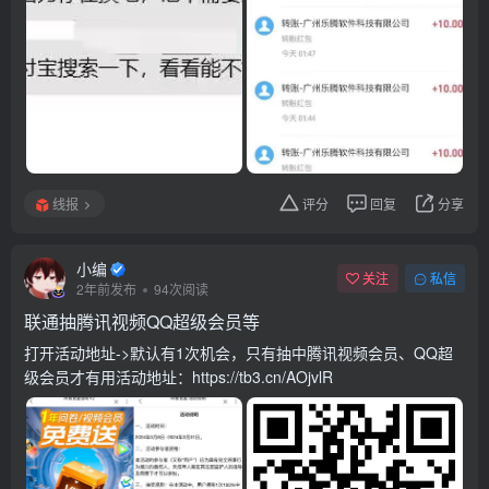
线报
评分
回复
分享
小编
关注
私信
2年前发布
94次阅读
联通抽腾讯视频QQ超级会员等
打开活动地址->默认有1次机会，只有抽中腾讯视频会员、QQ超
级会员才有用活动地址：https://tb3.cn/AOjvlR