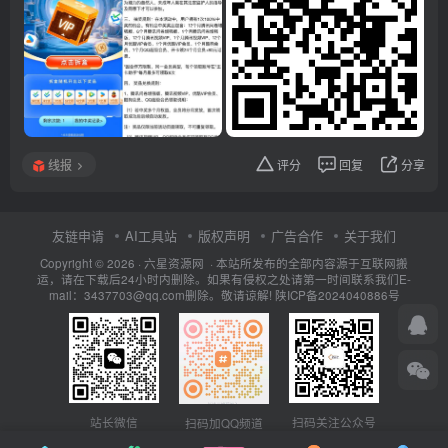
线报
评分
回复
分享
友链申请
AI工具站
版权声明
广告合作
关于我们
Copyright © 2026 · 六星资源网 · 本站所发布的全部内容源于互联网搬
运，请在下载后24小时内删除。如果有侵权之处请第一时间联系我们E-
mail：3437703@qq.com删除。敬请谅解!
陕ICP备2024040886号
扫码关注公众号
站长微信
扫码加QQ频道