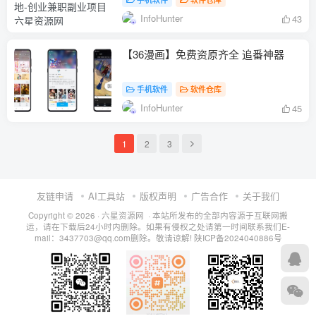
InfoHunter
43
【36漫画】免费资原齐全 追番神器
手机软件
软件仓库
InfoHunter
45
1
2
3
友链申请
AI工具站
版权声明
广告合作
关于我们
Copyright © 2026 · 六星资源网 · 本站所发布的全部内容源于互联网搬
运，请在下载后24小时内删除。如果有侵权之处请第一时间联系我们E-
mail：3437703@qq.com删除。敬请谅解!
陕ICP备2024040886号