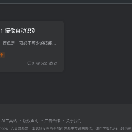
.1 摄像自动识别
身为一个当代打工人，摸鱼是一项必不可少的技能， 在完成本职工作的前提下，适当的摸鱼能够大大缓解工作上的压力。 […]
库
0
522
21
AI工具站
版权声明
广告合作
关于我们
ht © 2026 · 六星资源网 · 本站所发布的全部内容源于互联网搬运，请在下载后24小时内