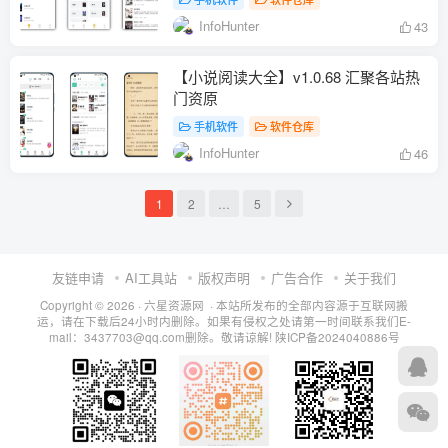
InfoHunter
43
【小说阅读大全】v1.0.68 汇聚各站热
门资原
手机软件
软件仓库
InfoHunter
46
1
2
…
5
友链申请
AI工具站
版权声明
广告合作
关于我们
Copyright © 2026 · 六星资源网 · 本站所发布的全部内容源于互联网搬
运，请在下载后24小时内删除。如果有侵权之处请第一时间联系我们E-
mail：3437703@qq.com删除。敬请谅解!
陕ICP备2024040886号