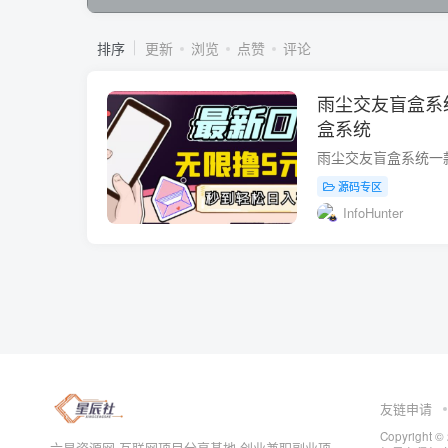
排序
更新
浏览
点赞
评论
雨尘交友盲盒系
盒系统
源码专区
InfoHunter
友链申请
Copyrig
六星资源网-互联网项目分享基地-创业兼职副业项