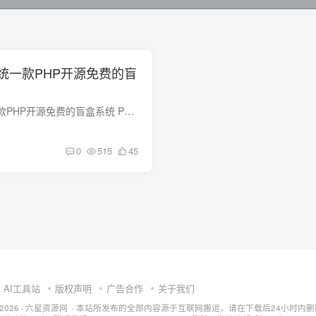
统一款PHP开源免费的盲
雨尘交友盲盒系统一款PHP开源免费的盲盒系统 PHP版本：PHP7及以上导入sql文件到数据库 修改confi […]
0
515
45
AI工具站
版权声明
广告合作
关于我们
ht © 2026 · 六星资源网 · 本站所发布的全部内容源于互联网搬运，请在下载后24小时内